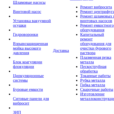
Шламовые насосы
Ремонт вибросита
Винтовой насос
Ремонт центрифуг
Ремонт шламовых 
Установка вакуумной
винтовых насосов
осушки
Ремонт емкостного
оборудования
Гидроворонки
Капитальный
ремонт
Взрывозащищенная
оборудования для
мойка высокого
очистки бурового
Доставка
давления
раствора
Плазменная резка
Блок коагуляции
металла
флокуляции
Пескоструйная
обработка
Циркуляционные
Токарные работы
системы
Рубка металла
Гибка металла
Буровые емкости
Сварочные работы
Изготовление
Ситовые панели для
металлоконструкц
вибросит
ЗИП