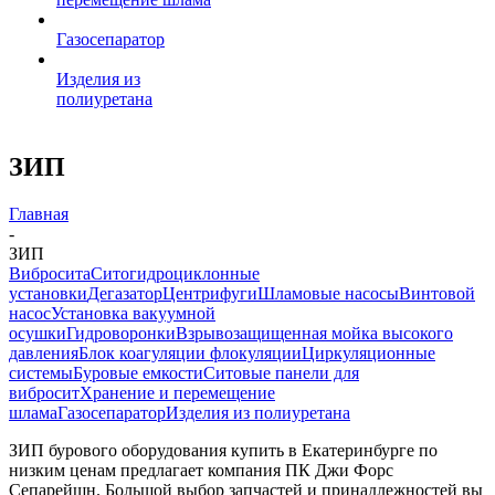
Газосепаратор
Изделия из
полиуретана
ЗИП
Главная
-
ЗИП
Вибросита
Ситогидроциклонные
установки
Дегазатор
Центрифуги
Шламовые насосы
Винтовой
насос
Установка вакуумной
осушки
Гидроворонки
Взрывозащищенная мойка высокого
давления
Блок коагуляции флокуляции
Циркуляционные
системы
Буровые емкости
Ситовые панели для
вибросит
Хранение и перемещение
шлама
Газосепаратор
Изделия из полиуретана
ЗИП бурового оборудования купить в Екатеринбурге по
низким ценам предлагает компания ПК Джи Форс
Сепарейшн. Большой выбор запчастей и принадлежностей вы