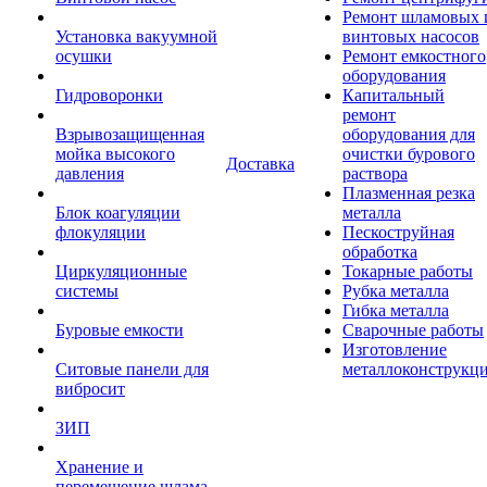
Ремонт шламовых 
Установка вакуумной
винтовых насосов
осушки
Ремонт емкостного
оборудования
Гидроворонки
Капитальный
ремонт
Взрывозащищенная
оборудования для
мойка высокого
очистки бурового
Доставка
давления
раствора
Плазменная резка
Блок коагуляции
металла
флокуляции
Пескоструйная
обработка
Циркуляционные
Токарные работы
системы
Рубка металла
Гибка металла
Буровые емкости
Сварочные работы
Изготовление
Ситовые панели для
металлоконструкц
вибросит
ЗИП
Хранение и
перемещение шлама