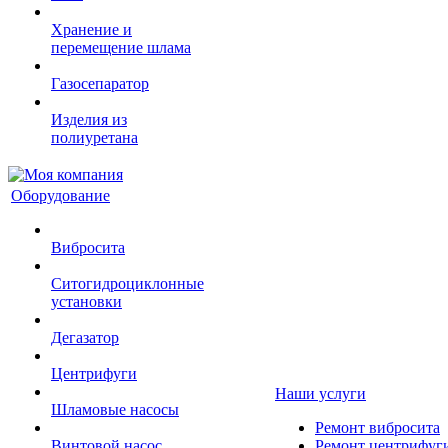
Хранение и
перемещение шлама
Газосепаратор
Изделия из
полиуретана
Оборудование
Вибросита
Ситогидроциклонные
установки
Дегазатор
Центрифуги
Наши услуги
Шламовые насосы
Ремонт вибросита
Винтовой насос
Ремонт центрифуг