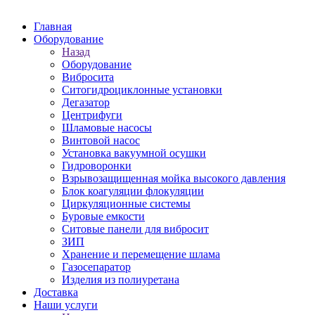
Главная
Оборудование
Назад
Оборудование
Вибросита
Ситогидроциклонные установки
Дегазатор
Центрифуги
Шламовые насосы
Винтовой насос
Установка вакуумной осушки
Гидроворонки
Взрывозащищенная мойка высокого давления
Блок коагуляции флокуляции
Циркуляционные системы
Буровые емкости
Ситовые панели для вибросит
ЗИП
Хранение и перемещение шлама
Газосепаратор
Изделия из полиуретана
Доставка
Наши услуги